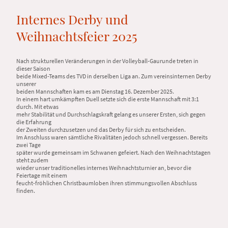
Internes Derby und
Weihnachtsfeier 2025
Nach strukturellen Veränderungen in der Volleyball-Gaurunde treten in
dieser Saison
beide Mixed-Teams des TVD in derselben Liga an. Zum vereinsinternen Derby
unserer
beiden Mannschaften kam es am Dienstag 16. Dezember 2025.
In einem hart umkämpften Duell setzte sich die erste Mannschaft mit 3:1
durch. Mit etwas
mehr Stabilität und Durchschlagskraft gelang es unserer Ersten, sich gegen
die Erfahrung
der Zweiten durchzusetzen und das Derby für sich zu entscheiden.
Im Anschluss waren sämtliche Rivalitäten jedoch schnell vergessen. Bereits
zwei Tage
später wurde gemeinsam im Schwanen gefeiert. Nach den Weihnachtstagen
steht zudem
wieder unser traditionelles internes Weihnachtsturnier an, bevor die
Feiertage mit einem
feucht-fröhlichen Christbaumloben ihren stimmungsvollen Abschluss
finden.