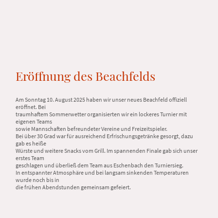
Eröffnung des Beachfelds
Am Sonntag 10. August 2025 haben wir unser neues Beachfeld offiziell
eröffnet. Bei
traumhaftem Sommerwetter organisierten wir ein lockeres Turnier mit
eigenen Teams
sowie Mannschaften befreundeter Vereine und Freizeitspieler.
Bei über 30 Grad war für ausreichend Erfrischungsgetränke gesorgt, dazu
gab es heiße
Würste und weitere Snacks vom Grill. Im spannenden Finale gab sich unser
erstes Team
geschlagen und überließ dem Team aus Eschenbach den Turniersieg.
In entspannter Atmosphäre und bei langsam sinkenden Temperaturen
wurde noch bis in
die frühen Abendstunden gemeinsam gefeiert.