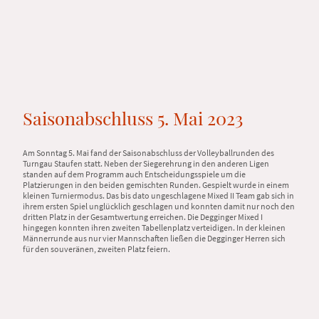
Saisonabschluss 5. Mai 2023
Am Sonntag 5. Mai fand der Saisonabschluss der Volleyballrunden des
Turngau Staufen statt. Neben der Siegerehrung in den anderen Ligen
standen auf dem Programm auch Entscheidungsspiele um die
Platzierungen in den beiden gemischten Runden. Gespielt wurde in einem
kleinen Turniermodus. Das bis dato ungeschlagene Mixed II Team gab sich in
ihrem ersten Spiel unglücklich geschlagen und konnten damit nur noch den
dritten Platz in der Gesamtwertung erreichen. Die Degginger Mixed I
hingegen konnten ihren zweiten Tabellenplatz verteidigen. In der kleinen
Männerrunde aus nur vier Mannschaften ließen die Degginger Herren sich
für den souveränen, zweiten Platz feiern.